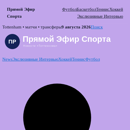
Прямой Эфир
Футбол
Баскетбол
Теннис
Хоккей
Спорта
Экслюзивные Интервью
Skip
Tottenham • матчи • трансферы
9 августа 2026
Поиск
to
content
News
Экслюзивные Интервью
Хоккей
Теннис
Футбол