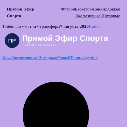
Прямой Эфир
Футбол
Баскетбол
Теннис
Хоккей
Спорта
Экслюзивные Интервью
Skip
Tottenham • матчи • трансферы
7 августа 2026
Поиск
to
content
News
Экслюзивные Интервью
Хоккей
Теннис
Футбол