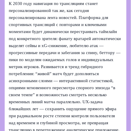
К 2030 году навигация по трансляциям станет
персонализированной так же, как сегодня
персонализирована лента новостей. Платформа для
спортивных трансляций с повторами и ключевыми
моментами будет динамически перестраивать таймлайн
под конкретного зрителя: фанату вратарей автоматически
выделят сейвы и xG‑снижение, любителю атак —
прогрессивные передачи и забегания за спину, беттору —
пики по моделям ожидаемых голов и индивидуальных
метрик игроков. Развивается и тренд гибридного
потребления: “живой” матч будет дополняться
асинхронными слоями — интерактивной статистикой,
опциями мгновенного пересмотра спорного эпизода “в
своем темпе” и возможностью смотреть несколько
временных линий матча параллельно. UX‑задача
ближайших лет — сохранить ощущение прямого эфира
при радикальном росте степени контроля пользователя
над временем и глубиной просмотра, не превращая
трансляцию в перегруженное аналитическое приложение.