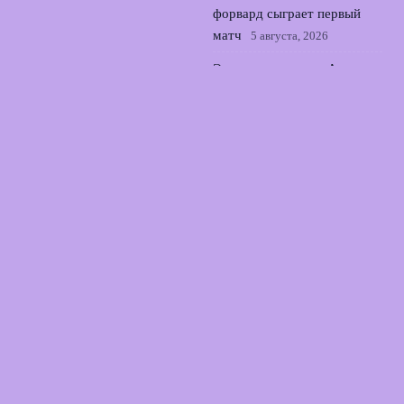
форвард сыграет первый
матч
5 августа, 2026
Эмери настаивает: Астон
Вилла хочет трансфер
полузащитника Барселоны
4 августа, 2026
© 2026 Прямой Эфир Спорта
Новости «Тоттенхэма»
News
Баскетбол
Теннис
Футбол
Хоккей