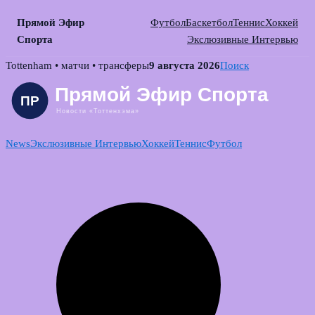
Прямой Эфир
Футбол
Баскетбол
Теннис
Хоккей
Спорта
Экслюзивные Интервью
Skip
Tottenham • матчи • трансферы
9 августа 2026
Поиск
to
content
News
Экслюзивные Интервью
Хоккей
Теннис
Футбол