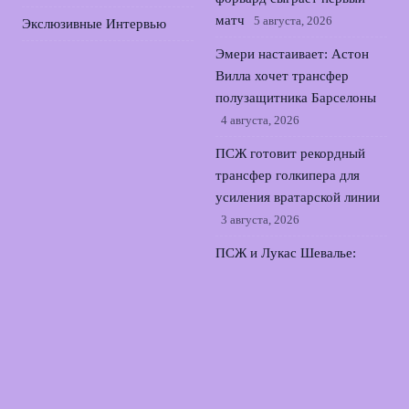
матч
5 августа, 2026
Экслюзивные Интервью
Эмери настаивает: Астон
Вилла хочет трансфер
полузащитника Барселоны
4 августа, 2026
ПСЖ готовит рекордный
трансфер голкипера для
усиления вратарской линии
3 августа, 2026
ПСЖ и Лукас Шевалье:
молодой вратарь возмущён
своей ролью в клубе
2
августа, 2026
© 2026 Прямой Эфир Спорта
Новости «Тоттенхэма»