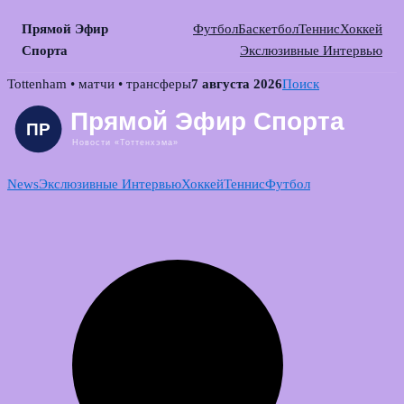
Прямой Эфир
Футбол
Баскетбол
Теннис
Хоккей
Спорта
Экслюзивные Интервью
Skip
Tottenham • матчи • трансферы
7 августа 2026
Поиск
to
content
News
Экслюзивные Интервью
Хоккей
Теннис
Футбол