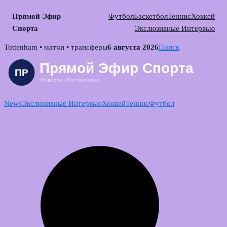
Прямой Эфир
Футбол
Баскетбол
Теннис
Хоккей
Спорта
Экслюзивные Интервью
Skip
Tottenham • матчи • трансферы
6 августа 2026
Поиск
to
content
News
Экслюзивные Интервью
Хоккей
Теннис
Футбол