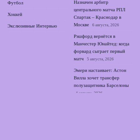
Назначен арбитр
Футбол
центрального матча РПЛ
Хоккей
Спартак – Краснодар в
Москве
6 августа, 2026
Экслюзивные Интервью
Рэшфорд вернётся в
Манчестер Юнайтед: когда
форвард сыграет первый
матч
5 августа, 2026
Эмери настаивает: Астон
Вилла хочет трансфер
полузащитника Барселоны
4 августа, 2026
ПСЖ готовит рекордный
трансфер голкипера для
усиления вратарской линии
3 августа, 2026
© 2026 Прямой Эфир Спорта
Новости «Тоттенхэма»