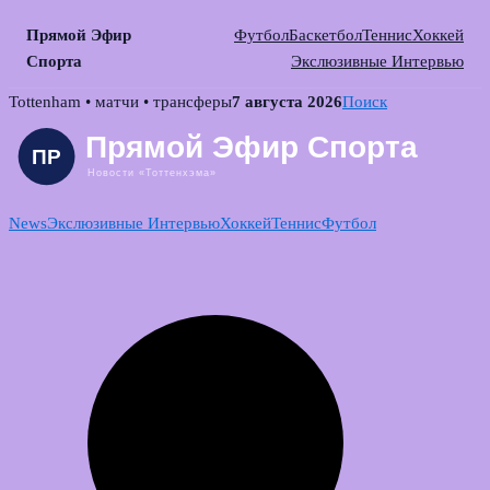
Прямой Эфир
Футбол
Баскетбол
Теннис
Хоккей
Спорта
Экслюзивные Интервью
Skip
Tottenham • матчи • трансферы
7 августа 2026
Поиск
to
content
News
Экслюзивные Интервью
Хоккей
Теннис
Футбол