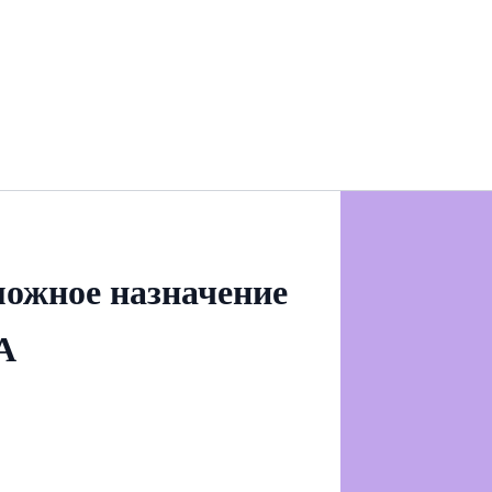
можное назначение
А