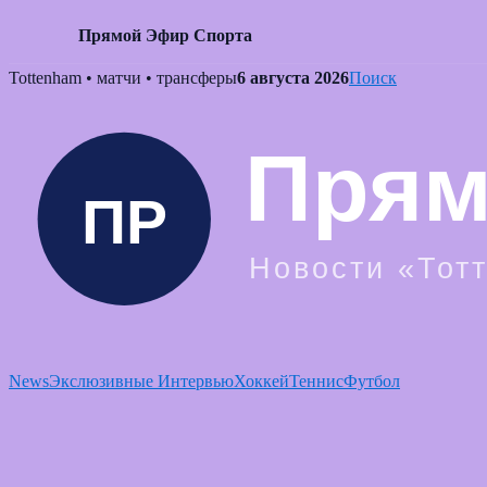
Прямой Эфир Спорта
Skip
Tottenham • матчи • трансферы
6 августа 2026
Поиск
to
content
News
Экслюзивные Интервью
Хоккей
Теннис
Футбол