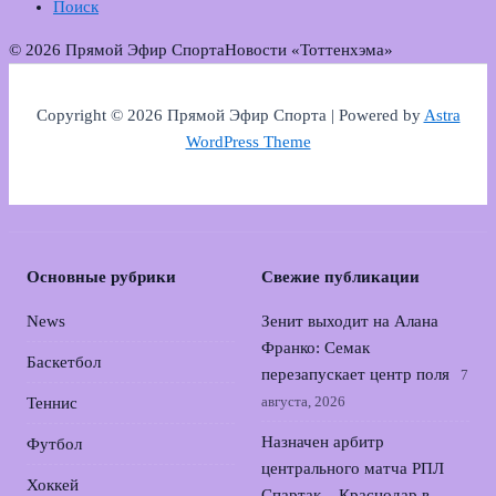
Поиск
© 2026 Прямой Эфир Спорта
Новости «Тоттенхэма»
Copyright © 2026 Прямой Эфир Спорта | Powered by
Astra
WordPress Theme
Основные рубрики
Свежие публикации
News
Зенит выходит на Алана
Франко: Семак
Баскетбол
перезапускает центр поля
7
августа, 2026
Теннис
Назначен арбитр
Футбол
центрального матча РПЛ
Хоккей
Спартак – Краснодар в