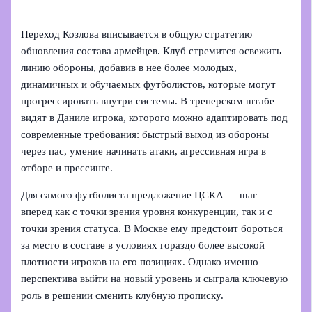
Переход Козлова вписывается в общую стратегию
обновления состава армейцев. Клуб стремится освежить
линию обороны, добавив в нее более молодых,
динамичных и обучаемых футболистов, которые могут
прогрессировать внутри системы. В тренерском штабе
видят в Даниле игрока, которого можно адаптировать под
современные требования: быстрый выход из обороны
через пас, умение начинать атаки, агрессивная игра в
отборе и прессинге.
Для самого футболиста предложение ЦСКА — шаг
вперед как с точки зрения уровня конкуренции, так и с
точки зрения статуса. В Москве ему предстоит бороться
за место в составе в условиях гораздо более высокой
плотности игроков на его позициях. Однако именно
перспектива выйти на новый уровень и сыграла ключевую
роль в решении сменить клубную прописку.