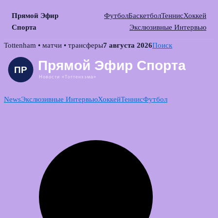
Прямой Эфир
Футбол
Баскетбол
Теннис
Хоккей
Спорта
Экслюзивные Интервью
Skip
Tottenham • матчи • трансферы
7 августа 2026
Поиск
to
content
News
Экслюзивные Интервью
Хоккей
Теннис
Футбол