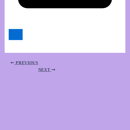
PREVIOUS
NEXT