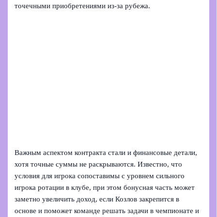
точечными приобретениями из-за рубежа.
Важным аспектом контракта стали и финансовые детали,
хотя точные суммы не раскрываются. Известно, что
условия для игрока сопоставимы с уровнем сильного
игрока ротации в клубе, при этом бонусная часть может
заметно увеличить доход, если Козлов закрепится в
основе и поможет команде решать задачи в чемпионате и