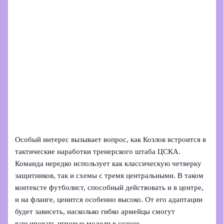
Особый интерес вызывает вопрос, как Козлов встроится в
тактические наработки тренерского штаба ЦСКА.
Команда нередко использует как классическую четверку
защитников, так и схемы с тремя центральными. В таком
контексте футболист, способный действовать и в центре,
и на фланге, ценится особенно высоко. От его адаптации
будет зависеть, насколько гибко армейцы смогут
варьировать игровые модели в сезоне.