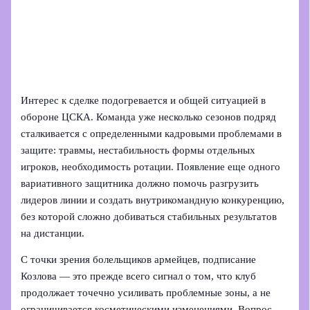
Интерес к сделке подогревается и общей ситуацией в
обороне ЦСКА. Команда уже несколько сезонов подряд
сталкивается с определенными кадровыми проблемами в
защите: травмы, нестабильность формы отдельных
игроков, необходимость ротации. Появление еще одного
вариативного защитника должно помочь разгрузить
лидеров линии и создать внутрикомандную конкуренцию,
без которой сложно добиваться стабильных результатов
на дистанции.
С точки зрения болельщиков армейцев, подписание
Козлова — это прежде всего сигнал о том, что клуб
продолжает точечно усиливать проблемные зоны, а не
ограничивается косметическими изменениями. Вопрос