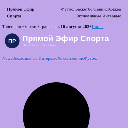
Прямой Эфир
Футбол
Баскетбол
Теннис
Хоккей
Спорта
Экслюзивные Интервью
Skip
Tottenham • матчи • трансферы
10 августа 2026
Поиск
to
content
News
Экслюзивные Интервью
Хоккей
Теннис
Футбол