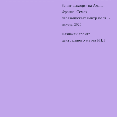
Зенит выходит на Алана
Франко: Семак
перезапускает центр поля
7
августа, 2026
Назначен арбитр
центрального матча РПЛ
Спартак – Краснодар в
Москве
6 августа, 2026
Рэшфорд вернётся в
Манчестер Юнайтед: когда
форвард сыграет первый
матч
5 августа, 2026
© 2026 Прямой Эфир Спорта
Новости «Тоттенхэма»