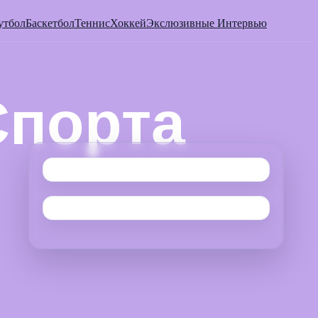
утбол
Баскетбол
Теннис
Хоккей
Экслюзивные Интервью