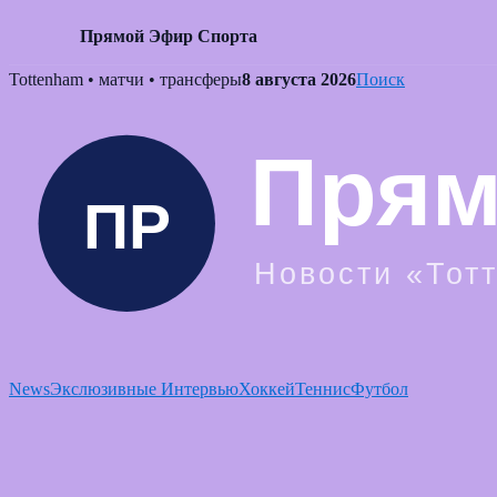
Прямой Эфир Спорта
Skip
Tottenham • матчи • трансферы
8 августа 2026
Поиск
to
content
News
Экслюзивные Интервью
Хоккей
Теннис
Футбол